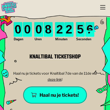
0
0
0
8
2
2
5
6
0
0
0
0
0
0
0
8
0
2
3
2
0
5
7
6
0
0
0
0
0
3
0
7
Dagen
Uren
Minuten
Seconden
KNALTIBAL TICKETSHOP
Haal nu je tickets voor Knaltibal 7de van de 11de via
deze link
!
Haal nu je tickets!